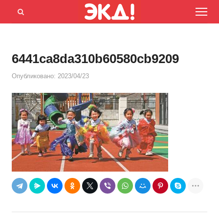
Menu
Открыть
панель
поиска
6441ca8da310b60580cb9209
Опубликовано:
2023/04/23