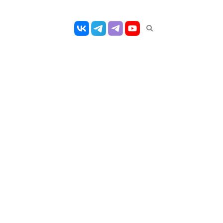
Открыть
панель
поиска