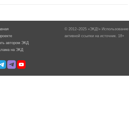
авная
© 2012–2025 «ЭКД!» Использование 
проекте
активной ссылки на источник. 18+
ать автором ЭКД
клама на ЭКД