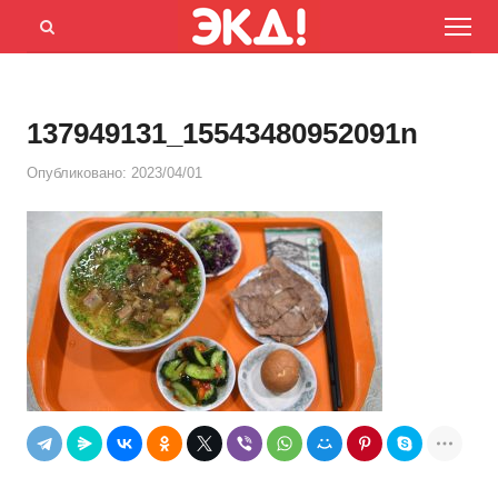
Menu
Открыть
панель
поиска
137949131_15543480952091n
Опубликовано:
2023/04/01