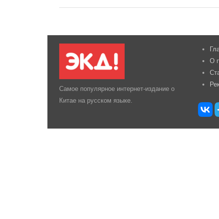
Гл
О 
Ст
Ре
Самое популярное интернет-издание о
Китае на русском языке.