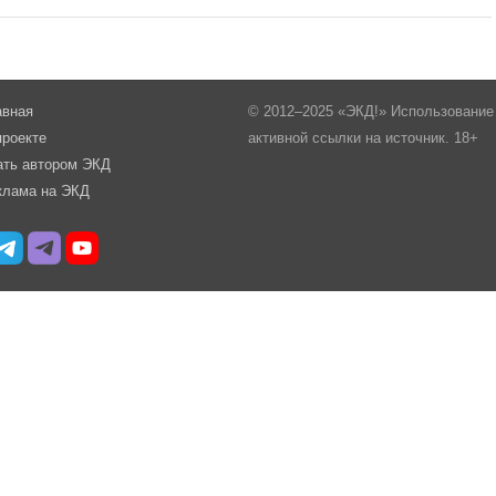
авная
© 2012–2025 «ЭКД!» Использование 
проекте
активной ссылки на источник. 18+
ать автором ЭКД
клама на ЭКД