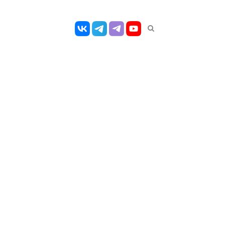
Открыть
панель
поиска