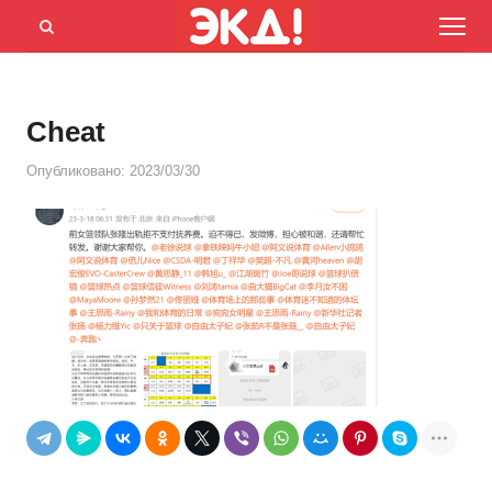
Menu
Открыть
панель
поиска
Cheat
Опубликовано:
2023/03/30