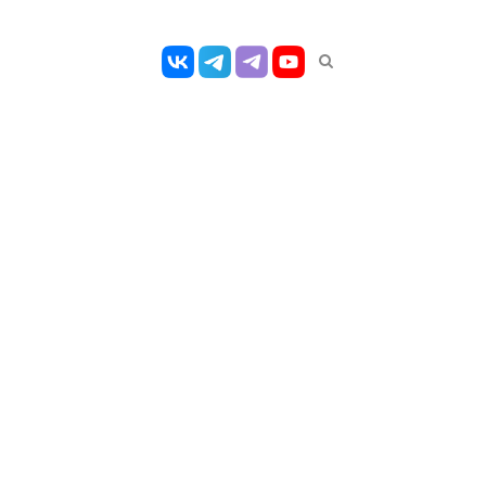
Открыть
панель
поиска