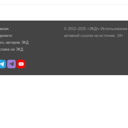
авная
© 2012–2025 «ЭКД!» Использование 
проекте
активной ссылки на источник. 18+
ать автором ЭКД
клама на ЭКД