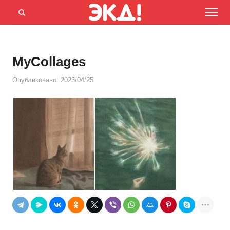
Menu
Открыть
панель
поиска
MyCollages
Опубликовано:
2023/04/25