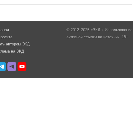
авная
© 2012–2025 «ЭКД!» Использование 
проекте
активной ссылки на источник. 18+
ать автором ЭКД
клама на ЭКД