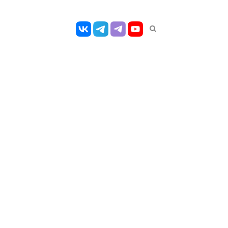
Открыть
панель
поиска