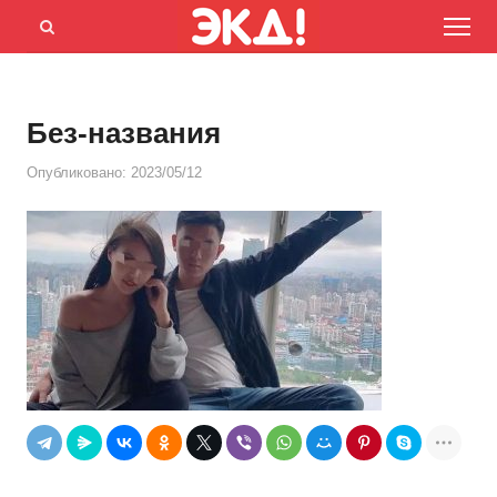
Menu
Открыть
панель
поиска
Без-названия
Опубликовано:
2023/05/12