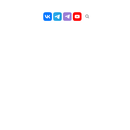
Открыть
панель
поиска