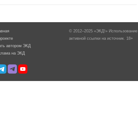
авная
© 2012–2025 «ЭКД!» Использование 
проекте
активной ссылки на источник. 18+
ать автором ЭКД
клама на ЭКД