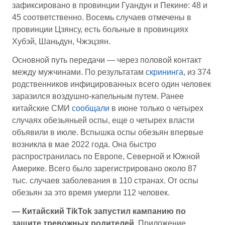
зафиксировано в провинции Гуандун и Пекине: 48 и
45 соответственно. Восемь случаев отмечены в
провинции Цзянсу, есть больные в провинциях
Хубэй, Шаньдун, Чжэцзян.
Основной путь передачи — через половой контакт
между мужчинами. По результатам
скрининга
, из 374
родственников инфицированных всего один человек
заразился воздушно-капельным путем. Ранее
китайские СМИ
сообщали
в июне только о четырех
случаях обезьяньей оспы, еще о четырех власти
объявили в июле. Вспышка оспы обезьян впервые
возникла в мае 2022 года. Она быстро
распространилась по Европе, Северной и Южной
Америке. Всего было зарегистрировано около 87
тыс. случаев заболевания в 110 странах. От оспы
обезьян за это время умерли 112 человек.
— Китайский TikTok запустил кампанию по
защите тревожных родителей.
Приложение