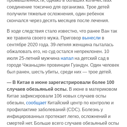
промышленности, однако в больших количествах
соединение токсично для организма. Трое детей
получили тяжелые осложнения, один ребенок
скончался через десять месяцев после лечения.
В ходе следствия стало известно, что ранее Ван так
же травила своего мужа. Приговор
вынесли
в
сентябре 2020 года. 39-летняя женщина пыталась
обжаловать его, но суд остался непреклонен. 10
июля 25-летний мужчина
напал
на детский сад в
городе Чжаньцзян провинции Гуандун. Один человек
был ранен, шесть убиты, среди них — трое детей.
— В Китае в июне зарегистрировали более 100
случаев обезьяньей оспы.
В июне в материковом
Китае зафиксировали 106 новых случаев оспы
обезьян,
сообщает
Китайский центр по контролю и
профилактике заболеваний (CDC). Болезнь у
инфицированных протекает легко, осложнений и
смертей нет. Больше всего случаев обезьяньей оспы