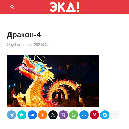
Menu
Открыть
панель
поиска
Дракон-4
Опубликовано:
2024/02/22