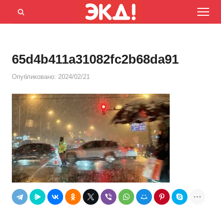
Menu
Открыть
панель
поиска
65d4b411a31082fc2b68da91
Опубликовано:
2024/02/21