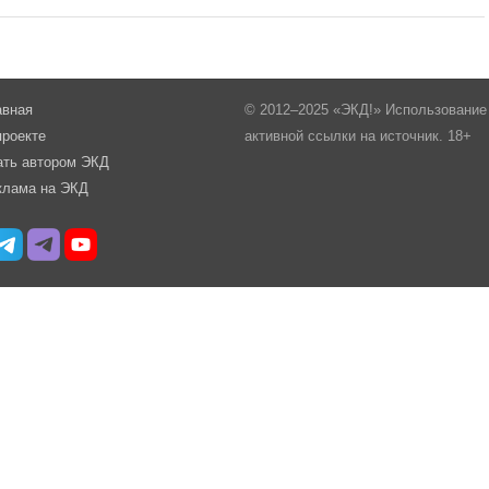
авная
© 2012–2025 «ЭКД!» Использование 
проекте
активной ссылки на источник. 18+
ать автором ЭКД
клама на ЭКД