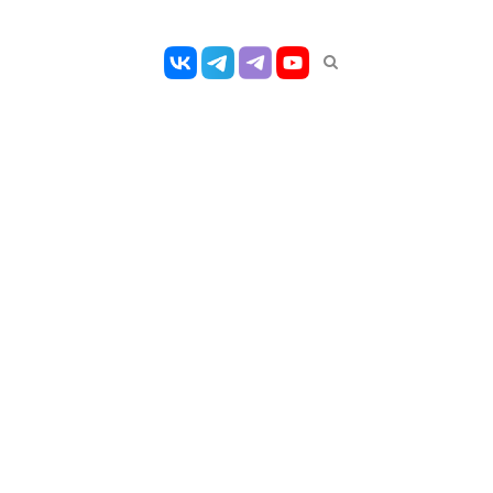
Открыть
панель
поиска