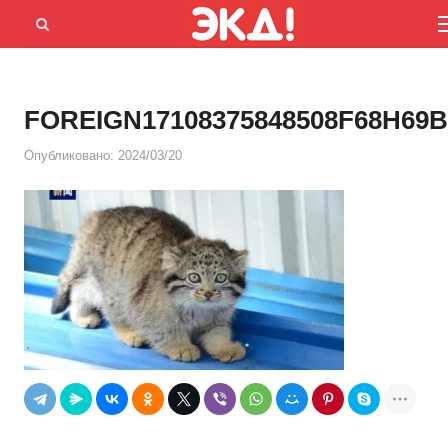
Menu
Открыть
панель
поиска
FOREIGN17108375848508F68H69
Опубликовано:
2024/03/20