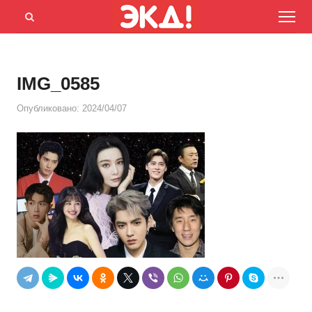
Menu
Открыть
панель
поиска
IMG_0585
Опубликовано:
2024/04/07