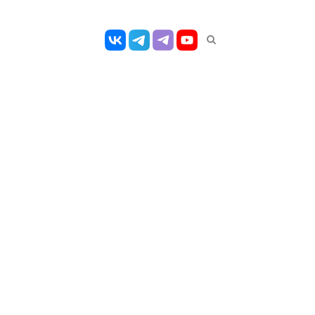
Открыть
панель
поиска