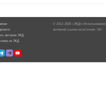
авная
© 2012–2025 «ЭКД!» Использование 
проекте
активной ссылки на источник. 18+
ать автором ЭКД
клама на ЭКД