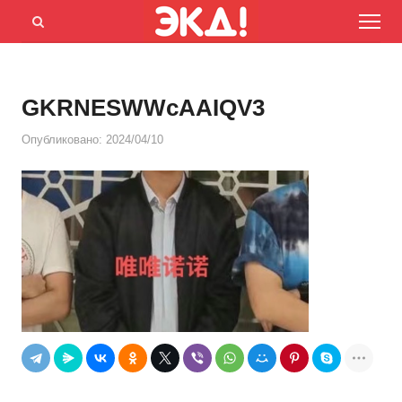
Menu
Открыть
панель
поиска
GKRNESWWcAAIQV3
Опубликовано:
2024/04/10