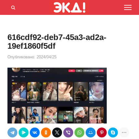
Menu
Открыть
панель
поиска
616cdf92-deb7-45a3-ad2a-
19ef1860f5df
Опубликовано:
2024/04/25