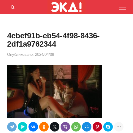
Menu
Открыть
панель
поиска
4cbef91b-eb54-4f98-8436-
2df1a9762344
Опубликовано:
2024/04/08