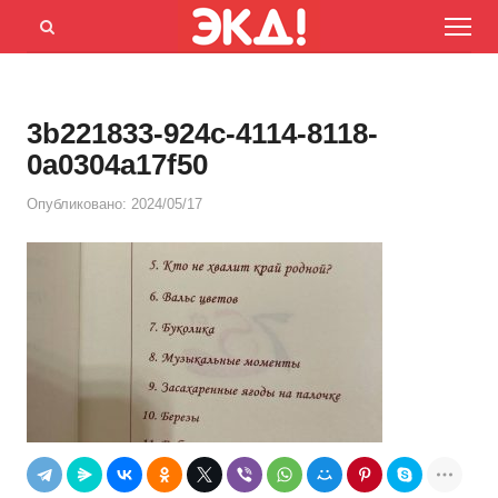
Menu
Открыть
панель
поиска
3b221833-924c-4114-8118-
0a0304a17f50
Опубликовано:
2024/05/17