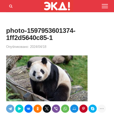
Menu
Открыть
панель
поиска
photo-1597953601374-
1ff2d5640c85-1
Опубликовано:
2024/04/18