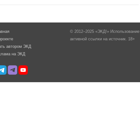
авная
© 2012–2025 «ЭКД!» Использование 
проекте
активной ссылки на источник. 18+
ать автором ЭКД
клама на ЭКД