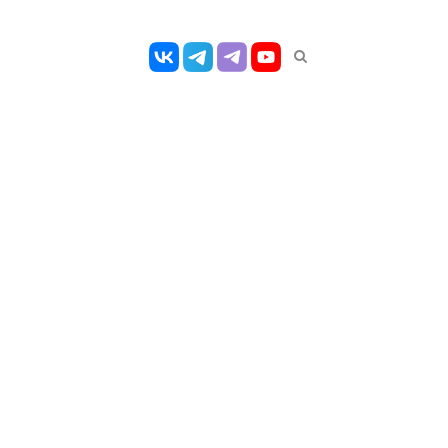
Открыть
панель
поиска