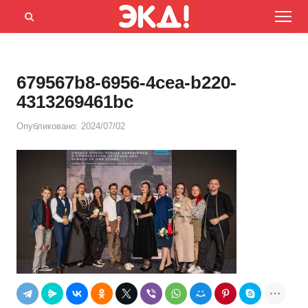
Menu
Открыть
панель
поиска
679567b8-6956-4cea-b220-
4313269461bc
Опубликовано:
2024/07/02