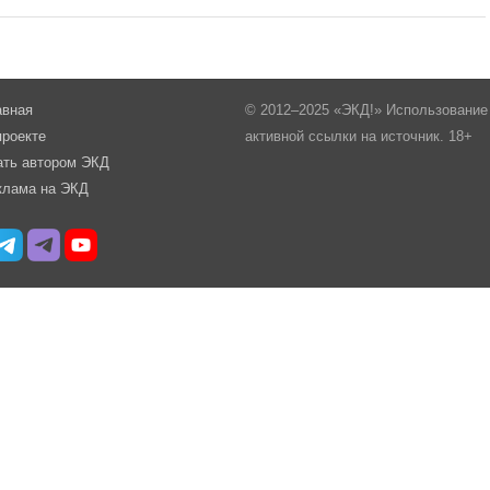
авная
© 2012–2025 «ЭКД!» Использование 
проекте
активной ссылки на источник. 18+
ать автором ЭКД
клама на ЭКД