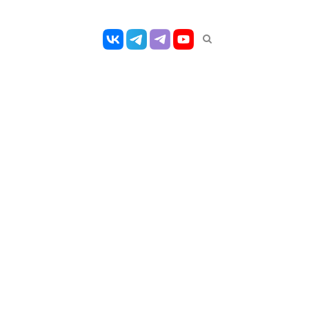
Открыть
панель
поиска