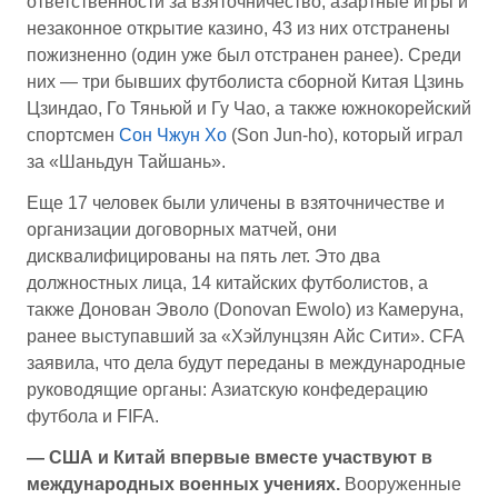
ответственности за взяточничество, азартные игры и
незаконное открытие казино, 43 из них отстранены
пожизненно (один уже был отстранен ранее). Среди
них — три бывших футболиста сборной Китая Цзинь
Цзиндао, Го Тяньюй и Гу Чао, а также южнокорейский
спортсмен
Сон Чжун Хо
(Son Jun-ho), который играл
за «Шаньдун Тайшань».
Еще 17 человек были уличены в взяточничестве и
организации договорных матчей, они
дисквалифицированы на пять лет. Это два
должностных лица, 14 китайских футболистов, а
также Донован Эволо (Donovan Ewolo) из Камеруна,
ранее выступавший за «Хэйлунцзян Айс Сити». CFA
заявила, что дела будут переданы в международные
руководящие органы: Азиатскую конфедерацию
футбола и FIFA.
— США и Китай впервые вместе участвуют в
международных военных учениях.
Вооруженные