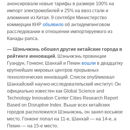
анонсировали новые тарифы в размере 100% на
импорт электромобилей и 25% на ввоз стали и
алюминия из Китая. 9 сентября Министерство
коммерции КНР
объявило
об антидемпинговом
расследовании в отношении импортируемого из
Канады рапса.
— Шэньчжэнь обошел другие китайские города в
рейтинге инноваций.
Шэньчжэнь провинции
Гуандун, Гонконг, Шанхай и Пекин
вошли
в двадцатку
крупнейших мировых центров прорывных
технологических инноваций. Список опубликовал
Шанхайский научно-исследовательский институт. Он
официально известен как Global Science and
Technology Innovation Center Cities Research Report
Based on Disruptive Index. Выше всех китайских
городов расположился Шэньчжэнь, он занял восьмое
место. Гонконг попал на 11-е, Шанхай — на 14-е, а
Пекин — на 15-е место.