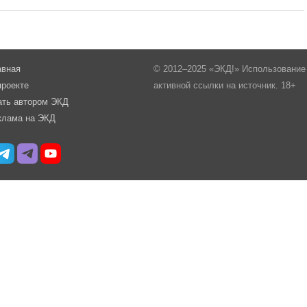
авная
© 2012–2025 «ЭКД!» Использование 
проекте
активной ссылки на источник. 18+
ать автором ЭКД
клама на ЭКД