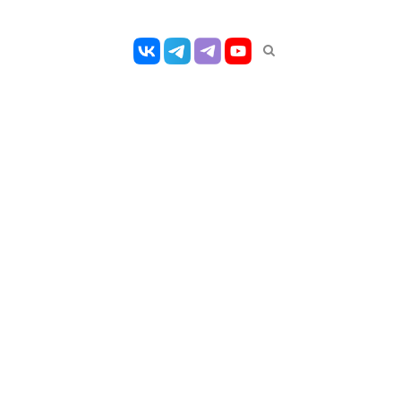
Открыть
панель
поиска