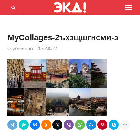
Menu
Открыть
панель
поиска
MyCollages-2ъхзщшгнсми-э
Опубликовано:
2025/05/22