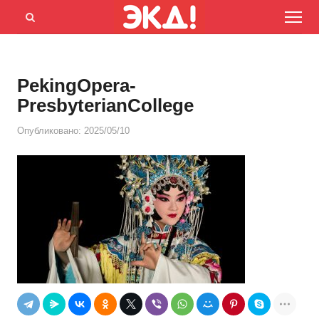
Menu
Открыть
панель
поиска
PekingOpera-
PresbyterianCollege
Опубликовано:
2025/05/10