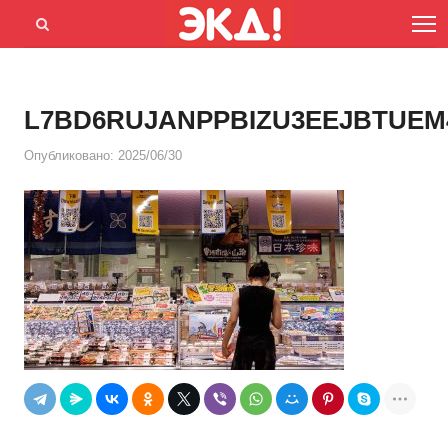
Menu
Открыть
панель
поиска
L7BD6RUJANPPBIZU3EEJBTUEM
Опубликовано:
2025/06/30