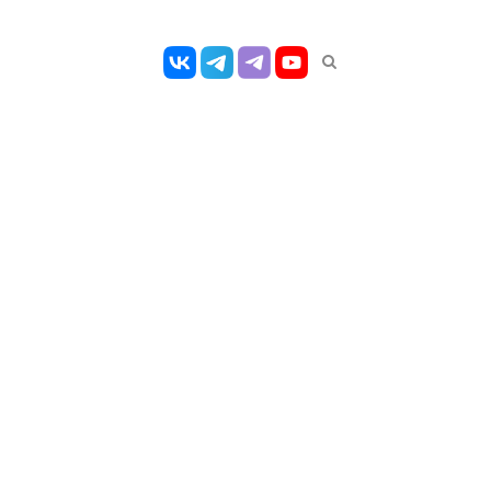
Открыть
панель
поиска