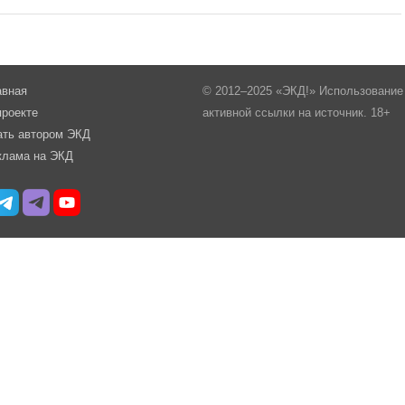
авная
© 2012–2025 «ЭКД!» Использование 
проекте
активной ссылки на источник. 18+
ать автором ЭКД
клама на ЭКД