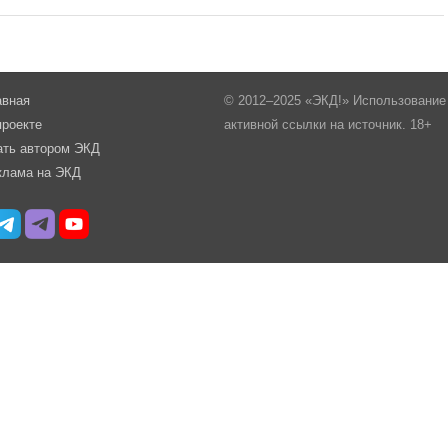
авная
© 2012–2025 «ЭКД!» Использование 
проекте
активной ссылки на источник. 18+
ать автором ЭКД
клама на ЭКД