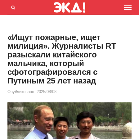
Menu
Открыть
панель
поиска
«Ищут пожарные, ищет
милиция». Журналисты RT
разыскали китайского
мальчика, который
сфотографировался с
Путиным 25 лет назад
Опубликовано:
2025/08/08