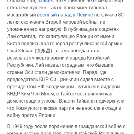
(Уильям Лай)
заявил
, что «Тайвань не отмечает мир
стволами пушек». Так он прокомментировал
масштабный
военный парад в Пекине
по случаю 80-
летия окончания Второй мировой войны, не
упоминая его напрямую. В публикации в соцсетях
Лай отметил, что капитуляцию Японии от имени
Китая подписывал генерал республиканской армии
Сюй Юнчан (徐永昌), а сама победа стала
результатом жертв армии и народа Китайской
Республики. Лай назвал отрадным, что бывшие
страны Оси стали демократиями. Парад, где
председатель КНР Си Цзиньпин сидел вместе с
президентом РФ Владимиром Путиным и лидером
КНДР Ким Чен Ыном, в Тайбэе восприняли как
демонстрацию угрозы. Власти Тайваня подчеркнули,
что Коммунистическая партия не вносила вклада в
войну против Японии.
В 1949 году после поражения в гражданской войне с
коммунистами правительство Китайской Республики