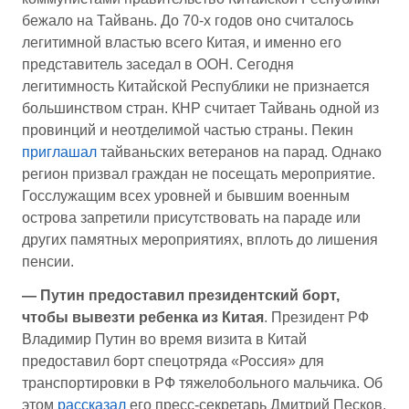
бежало на Тайвань. До 70-х годов оно считалось
легитимной властью всего Китая, и именно его
представитель заседал в ООН. Сегодня
легитимность Китайской Республики не признается
большинством стран. КНР считает Тайвань одной из
провинций и неотделимой частью страны. Пекин
приглашал
тайваньских ветеранов на парад. Однако
регион призвал граждан не посещать мероприятие.
Госслужащим всех уровней и бывшим военным
острова запретили присутствовать на параде или
других памятных мероприятиях, вплоть до лишения
пенсии.
— Путин предоставил президентский борт,
чтобы вывезти ребенка из Китая
. Президент РФ
Владимир Путин во время визита в Китай
предоставил борт спецотряда «Россия» для
транспортировки в РФ тяжелобольного мальчика. Об
этом
рассказал
его пресс-секретарь Дмитрий Песков.