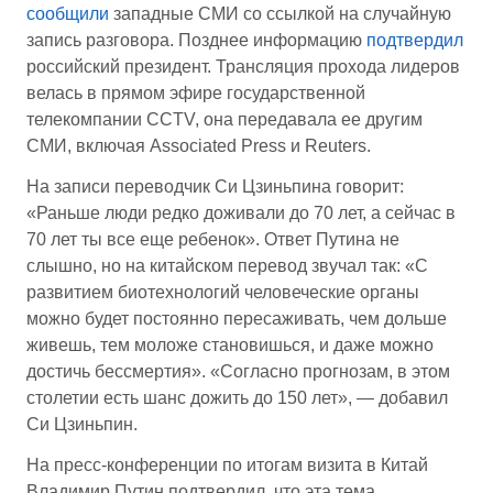
сообщили
западные СМИ со ссылкой на случайную
запись разговора. Позднее информацию
подтвердил
российский президент. Трансляция прохода лидеров
велась в прямом эфире государственной
телекомпании CCTV, она передавала ее другим
СМИ, включая Associated Press и Reuters.
На записи переводчик Си Цзиньпина говорит:
«Раньше люди редко доживали до 70 лет, а сейчас в
70 лет ты все еще ребенок». Ответ Путина не
слышно, но на китайском перевод звучал так: «С
развитием биотехнологий человеческие органы
можно будет постоянно пересаживать, чем дольше
живешь, тем моложе становишься, и даже можно
достичь бессмертия». «Согласно прогнозам, в этом
столетии есть шанс дожить до 150 лет», — добавил
Си Цзиньпин.
На пресс-конференции по итогам визита в Китай
Владимир Путин подтвердил, что эта тема