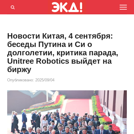
Menu
Открыть
панель
поиска
Новости Китая, 4 сентября:
беседы Путина и Си о
долголетии, критика парада,
Unitree Robotics выйдет на
биржу
Опубликовано:
2025/09/04