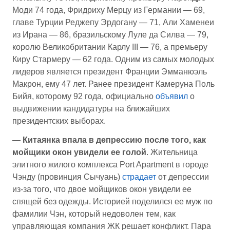
Моди 74 года, Фридриху Мерцу из Германии — 69,
главе Турции Реджепу Эрдогану — 71, Али Хаменеи
из Ирана — 86, бразильскому Луле да Силва — 79,
королю Великобритании Карлу III — 76, а премьеру
Киру Стармеру — 62 года. Одним из самых молодых
лидеров является президент Франции Эмманюэль
Макрон, ему 47 лет. Ранее президент Камеруна Поль
Бийя, которому 92 года, официально
объявил
о
выдвижении кандидатуры на ближайших
президентских выборах.
— Китаянка впала в депрессию после того, как
мойщики окон увидели ее голой
. Жительница
элитного жилого комплекса Port Apartment в городе
Чэнду (провинция Сычуань)
страдает
от депрессии
из-за того, что двое мойщиков окон увидели ее
спящей без одежды. Историей поделился ее муж по
фамилии Чэн, который недоволен тем, как
управляющая компания ЖК решает конфликт. Пара