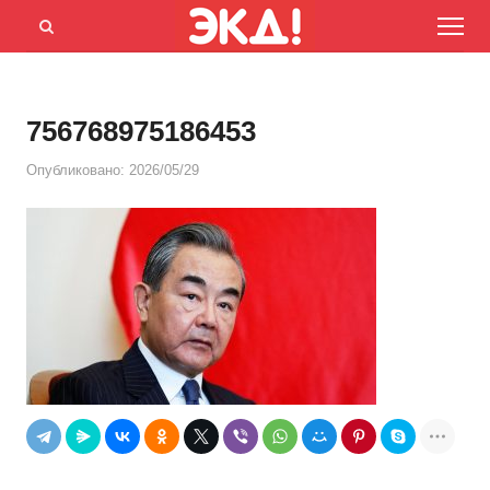
Menu
Открыть
панель
поиска
756768975186453
Опубликовано:
2026/05/29