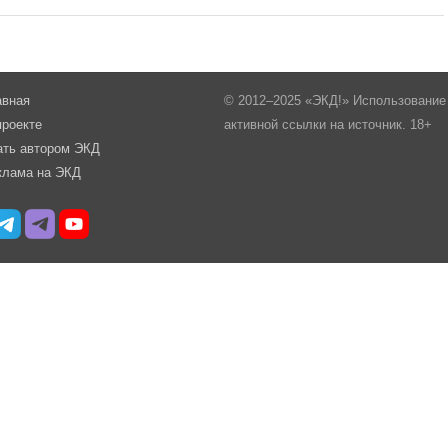
авная
© 2012–2025 «ЭКД!» Использование 
проекте
активной ссылки на источник. 18+
ать автором ЭКД
клама на ЭКД