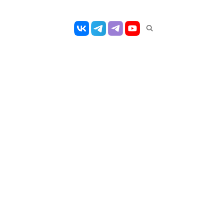
Открыть
панель
поиска