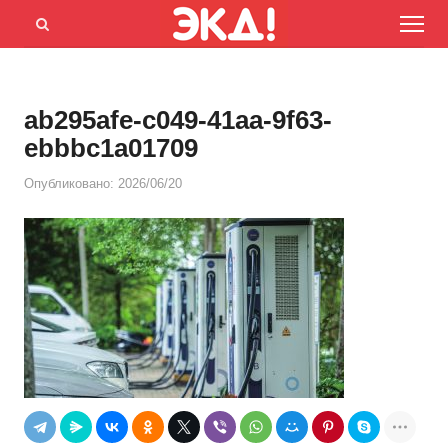
Menu
Открыть
панель
поиска
ab295afe-c049-41aa-9f63-
ebbbc1a01709
Опубликовано:
2026/06/20