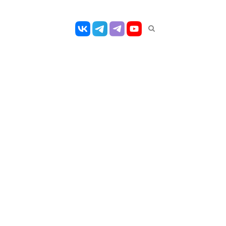
Открыть
панель
поиска