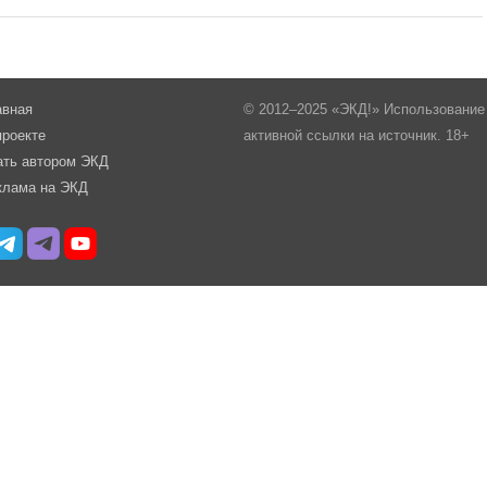
авная
© 2012–2025 «ЭКД!» Использование 
проекте
активной ссылки на источник. 18+
ать автором ЭКД
клама на ЭКД