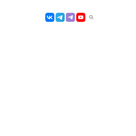
Открыть
панель
поиска