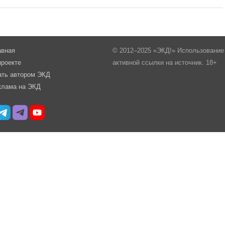
авная
© 2012–2025 «ЭКД!» Использование 
проекте
активной ссылки на источник. 18+
ать автором ЭКД
клама на ЭКД