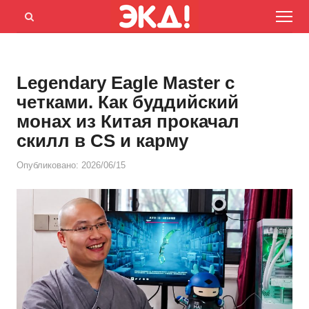
Menu
Открыть
панель
поиска
Legendary Eagle Master с
четками. Как буддийский
монах из Китая прокачал
скилл в CS и карму
Опубликовано:
2026/06/15