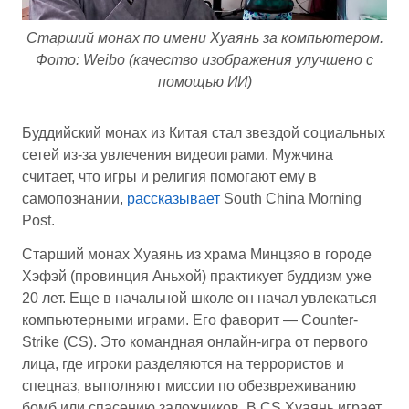
Старший монах по имени Хуаянь за компьютером.
Фото: Weibo (качество изображения улучшено с
помощью ИИ)
Буддийский монах из Китая стал звездой социальных
сетей из-за увлечения видеоиграми. Мужчина
считает, что игры и религия помогают ему в
самопознании,
рассказывает
South China Morning
Post.
Старший монах Хуаянь из храма Минцзяо в городе
Хэфэй (провинция Аньхой) практикует буддизм уже
20 лет. Еще в начальной школе он начал увлекаться
компьютерными играми. Его фаворит — Counter-
Strike (CS). Это командная онлайн-игра от первого
лица, где игроки разделяются на террористов и
спецназ, выполняют миссии по обезвреживанию
бомб или спасению заложников. В CS Хуаянь играет