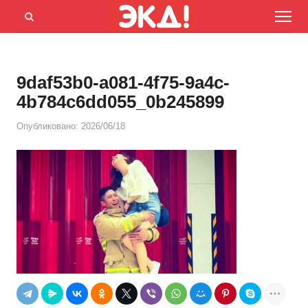
Menu
Открыть
панель
поиска
9daf53b0-a081-4f75-9a4c-
4b784c6dd055_0b245899
Опубликовано:
2026/06/18