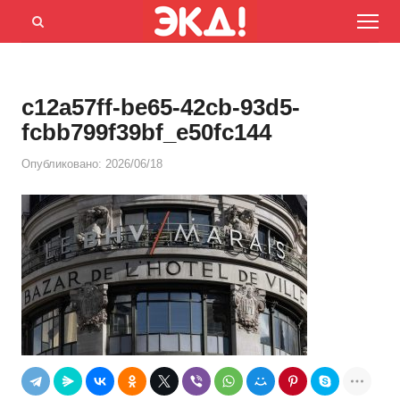
Menu
Открыть
панель
поиска
c12a57ff-be65-42cb-93d5-
fcbb799f39bf_e50fc144
Опубликовано:
2026/06/18