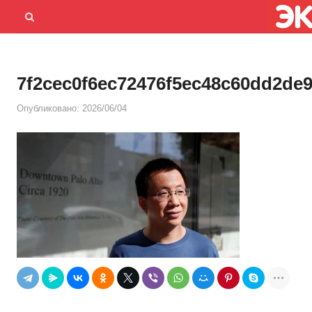
Menu
Открыть
панель
поиска
7f2cec0f6ec72476f5ec48c60dd2de9
Опубликовано:
2026/06/04