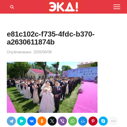
Menu
Открыть
панель
поиска
e81c102c-f735-4fdc-b370-
a2630611874b
Опубликовано:
2026/06/08