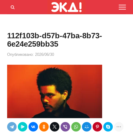
Menu
Открыть
панель
поиска
112f103b-d57b-47ba-8b73-
6e24e259bb35
Опубликовано:
2026/06/30