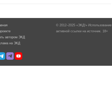
авная
© 2012–2025 «ЭКД!» Использование 
проекте
активной ссылки на источник. 18+
ать автором ЭКД
клама на ЭКД