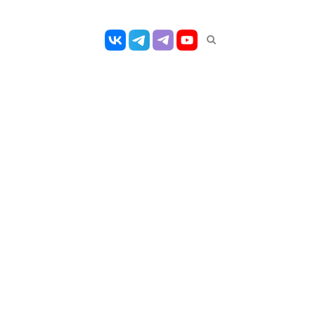
Открыть
панель
поиска