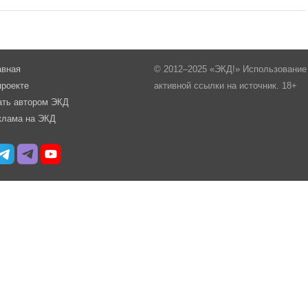
авная
© 2012–2025 «ЭКД!» Использование 
проекте
активной ссылки на источник. 18+
ать автором ЭКД
клама на ЭКД