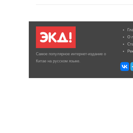
Гл
О 
Ст
Ре
Самое популярное интернет-издание о
Китае на русском языке.