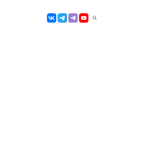
Открыть
панель
поиска