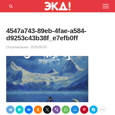
Menu
Открыть
панель
поиска
4547a743-89eb-4fae-a584-
d9253c43b38f_e7efb0ff
Опубликовано:
2026/05/30