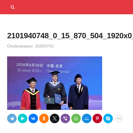
Menu
Открыть
панель
поиска
2101940748_0_15_870_504_1920x0
Опубликовано:
2026/07/01