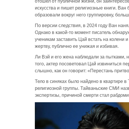
отошел от публичной жизни, он заинтересо
искусства и пишет религиозные книги. Ван
образовали вокруг него группировку, боль
По версии следствия, в 2024 году Ван нан
Однако в какой-то момент писатель обнар
ученикам заставить Цай встать на колени и
жертву, публично ее унижая и избивая.
Ли Вэй и его жена наблюдали за пытками, 
того, актер посоветовал Цай извиниться пе
слышно, как он говорит: «Перестань притво
Тело в синяках было найдено в квартире в
религиозной группы. Тайваньские СМИ наз
экспертизы, причиной смерти стал рабдо