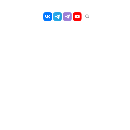
Открыть
панель
поиска