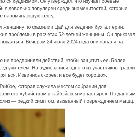
вался буддизмом. Он утверждал, что изучает боевые
 был довольно популярен среди знаменитостей, которые
ше напоминающую секту.
ял женщину по фамилии Цай для ведения бухгалтерии.
ужил проблемы в расчетах 52-летней женщины. Он приказал
 покаяться. Вечером 24 июля 2024 года они напали на
но не предприняли действий, чтобы защитить ее. Более
ред учителем. На аудиозаписи одного из участников травли
ряться. Извинись скорее, и все будет хорошо».
 Тайбэе, которая служила местом собраний для
вали его «убийством в тайбэйском монастыре». По данным
миолиз — редкий симптом, вызванный повреждением мышц.