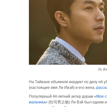
Ли Вэ
На Тайване объявили вердикт по делу об у
(настоящее имя Ли Ивэй) и его жена,
расск
Популярный 44-летний актер дорам «
Моя с
мальчика
» (吐司男之吻) Ли Вэй был одним из 