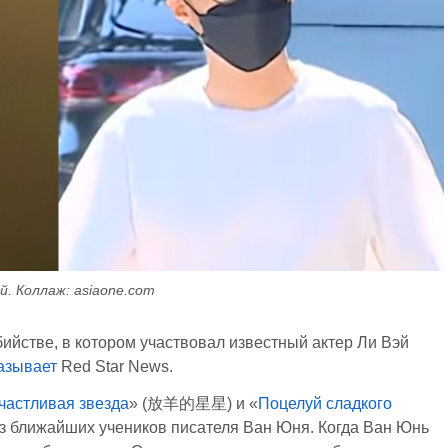
й. Коллаж: asiaone.com
бийстве, в котором участвовал известный актер Ли Вэй
азывает
Red Star News.
частливая звезда
» (放羊的星星) и «
Поцелуй сладкого
ближайших учеников писателя Ван Юня. Когда Ван Юнь