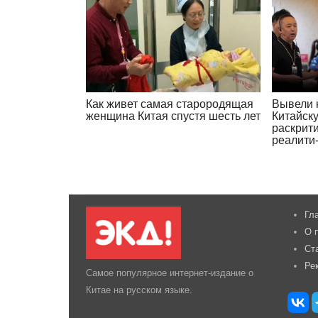
Как живет самая старородящая
Вывели н
женщина Китая спустя шесть лет
Китайск
раскрит
реалити
Гл
О 
Ст
Ре
Самое популярное интернет-издание о
Китае на русском языке.