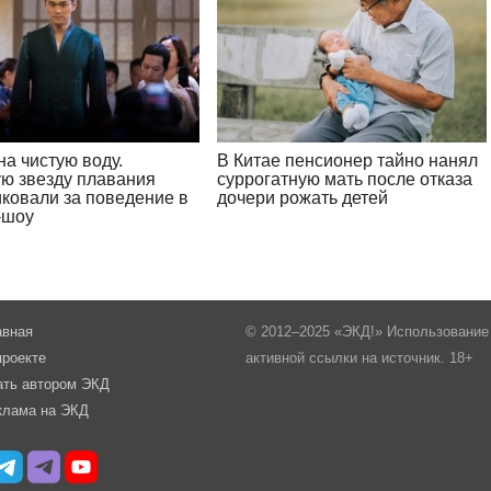
а чистую воду.
В Китае пенсионер тайно нанял
ую звезду плавания
суррогатную мать после отказа
иковали за поведение в
дочери рожать детей
-шоу
авная
© 2012–2025 «ЭКД!» Использование 
проекте
активной ссылки на источник. 18+
ать автором ЭКД
клама на ЭКД